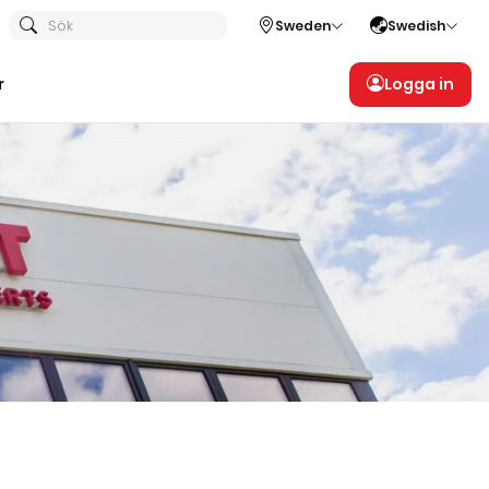
Sök
Sweden
Swedish
r
Logga in