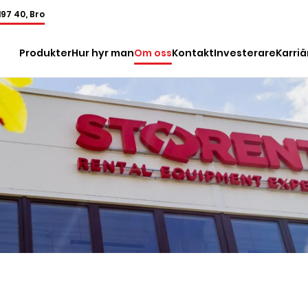
197 40, Bro
Produkter
Hur hyr man
Om oss
Kontakt
Investerare
Karriä
ABOUT US