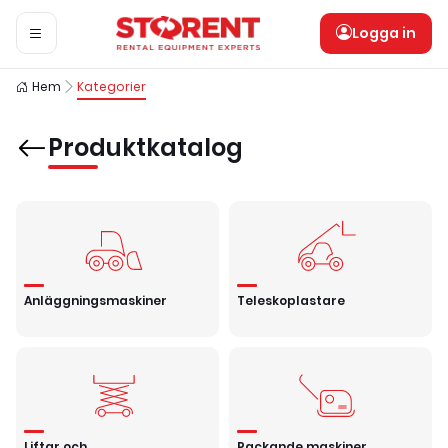
Logga in
Hem
Kategorier
Produktkatalog
Anläggningsmaskiner
Teleskoplastare
Liftar och
Packande maskiner