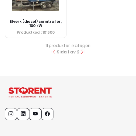
Elverk (diesel) semitrailer,
100 kW
Produktkod
: 101600
11
produkter i kategori
Sida
1
av
2