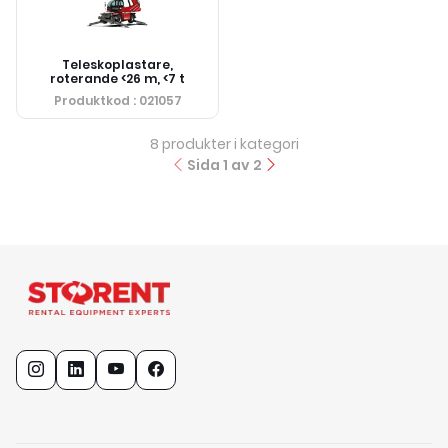
Teleskoplastare,
roterande <26 m, <7 t
Produktkod
: 021057
8
produkter i kategori
Sida
1
av
2