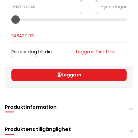
Hyresdagar
HYRESDAGAR
RABATT
0%
Pris per dag för din
Logga in för att se
hyresperiod
priser
Totalt pris
(
exkl. moms
)
Logga in för att se priser
Logga in
Produktinformation
Produktens tillgänglighet