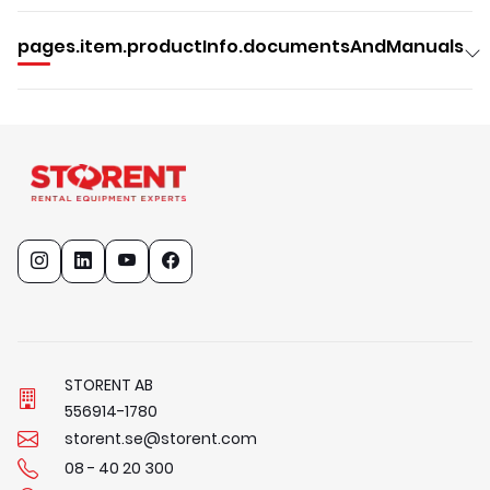
pages.item.productInfo.documentsAndManuals
STORENT AB
5
5
6
9
1
4
-
1
7
8
0
storent.se@storent.com
08 - 40 20 300