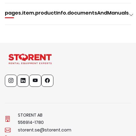
pages.item.productInfo.documentsAndManuals
STORENT AB
5
5
6
9
1
4
-
1
7
8
0
storent.se@storent.com