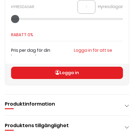
Hyresdagar
HYRESDAGAR
RABATT
0%
Pris per dag för din
Logga in för att se
hyresperiod
priser
Totalt pris
(
exkl. moms
)
Logga in för att se priser
Logga in
Produktinformation
Produktens tillgänglighet