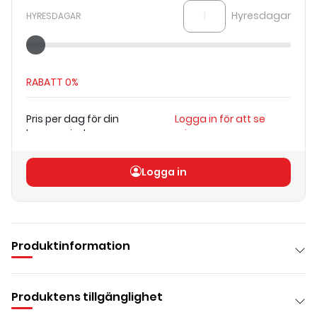
Hyresdagar
HYRESDAGAR
RABATT
0%
Pris per dag för din
Logga in för att se
hyresperiod
priser
Totalt pris
(
exkl. moms
)
Logga in för att se priser
Logga in
Produktinformation
Produktens tillgänglighet