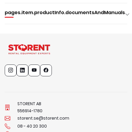
pages.item.productInfo.documentsAndManuals
STORENT AB
5
5
6
9
1
4
-
1
7
8
0
storent.se@storent.com
08 - 40 20 300